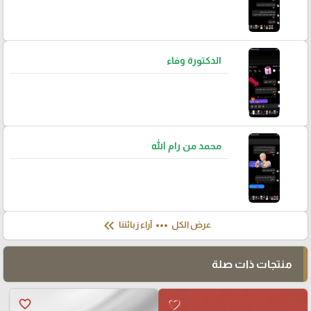
الدكتورة وفاء
محمد من رام الله
keyboard_double_arrow_left
more_horiz
عرض الكل
آراء زبائننا
منتجات ذات صلة
favorite_border
favorite_border