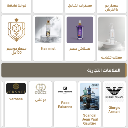
معطر جو
معطرات الفنادق
فواحة فندقية
&الفرش
سبلاش جسم
Hair mist
معطر جو حجم
100مل
مفكك تشابك
العلامات التجارية
versace
جوتشي
Paco
Rabanne
Giorgio
Armani
Scandal
Jean Paul
Gaultier