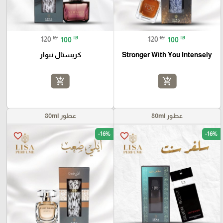
₪
₪
₪
₪
120
100
120
100
Stronger With You Intensely
كريستال نيوار
add_shopping_cart
add_shopping_cart
عطور 80ml
عطور 80ml
-16%
-16%
favorite_border
favorite_border