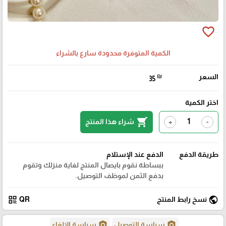
favorite_border
الكمية المتوفرة محدودة سارع بالشراء
السعر
₪
35
اختر الكمية
shopping_cart
شراء هذا المنتج
+
-
طريقة الدفع
الدفع عند الإستلام
ببساطة نقوم بايصال المنتج لغاية منزلك وتقوم
بدفع الثمن لموظف التوصيل.
qr_code
public
نسخ رابط المنتج
QR
policy
policy
سياسة التوصيل
سياسة الإلغاء