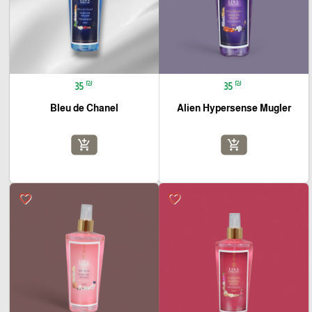
₪
₪
35
35
Bleu de Chanel
Alien Hypersense Mugler
add_shopping_cart
add_shopping_cart
favorite_border
favorite_border