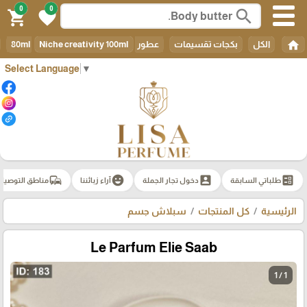
0
0
search
shopping_cart
favorite
home
الكل
بكجات تقسيمات
عطور 80ml
Niche creativity 100ml
Select Language
▼
commute
emoji_emotions
account_box
ballot
طلباتي السابقة
دخول تجار الجملة
آراء زبائننا
مناطق التوصيل
الرئيسية
كل المنتجات
سبلاش جسم
Le Parfum Elie Saab
1 / 1