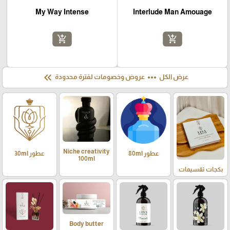
My Way Intense
Interlude Man Amouage
add_shopping_cart
add_shopping_cart
keyboard_double_arrow_left
more_horiz
عرض الكل
عروض وخصومات لفترة محدودة
Niche creativity
عطور 80ml
عطور 30ml
100ml
بكجات تقسيمات
Body butter