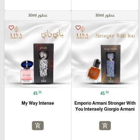
عطور 30ml
عطور 30ml
favorite_border
favorite_border
₪
₪
45
45
My Way Intense
Emporio Armani Stronger With
You Intensely Giorgio Armani
add_shopping_cart
add_shopping_cart