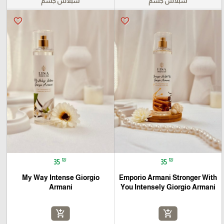
سبلاش جسم
سبلاش جسم
favorite_border
favorite_border
₪
₪
35
35
My Way Intense Giorgio
Emporio Armani Stronger With
Armani
You Intensely Giorgio Armani
add_shopping_cart
add_shopping_cart