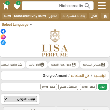
0
0
search
shopping_cart
favorite
home
الكل
بكجات تقسيمات
عطور 80ml
Niche creativity 100ml
Select Language
▼
commute
emoji_emotions
account_box
ballot
طلباتي السابقة
دخول تجار الجملة
آراء زبائننا
مناطق التوصيل
الرئيسية
كل المنتجات
Giorgio Armani
الكل
عطور 80ml
سبلاش جسم
عطور 30ml