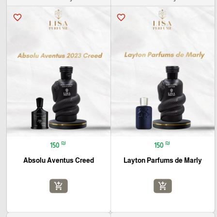
favorite_border
favorite_border
₪
₪
150
150
Absolu Aventus Creed
Layton Parfums de Marly
add_shopping_cart
add_shopping_cart