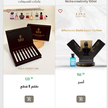
Niche creativity 100ml
بكجات تقسيمات
favorite_border
favorite_border
₪
150
₪
120
آسر
طقم 8 قطع
add_shopping_cart
add_shopping_cart