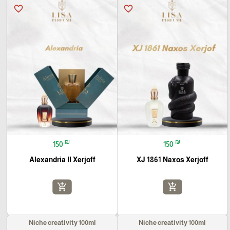
favorite_border
favorite_border
₪
₪
150
150
Alexandria II Xerjoff
XJ 1861 Naxos Xerjoff
add_shopping_cart
add_shopping_cart
Niche creativity 100ml
Niche creativity 100ml