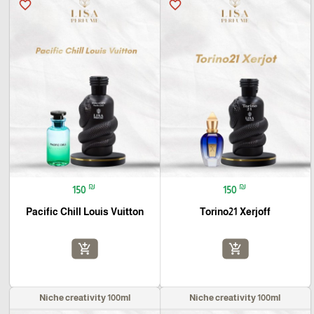
favorite_border
favorite_border
₪
₪
150
150
Pacific Chill Louis Vuitton
Torino21 Xerjoff
add_shopping_cart
add_shopping_cart
Niche creativity 100ml
Niche creativity 100ml