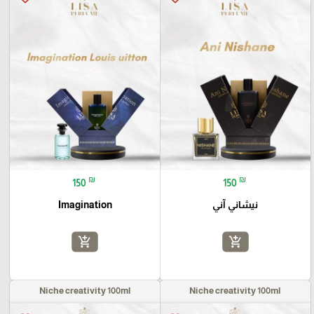
₪
₪
150
150
نيشاني آني
Imagination
add_shopping_cart
add_shopping_cart
Niche creativity 100ml
Niche creativity 100ml