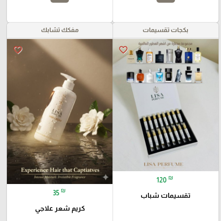
بكجات تقسيمات
مفكك تشابك
favorite_border
favorite_border
₪
120
₪
35
تقسيمات شباب
كريم شعر علاجي