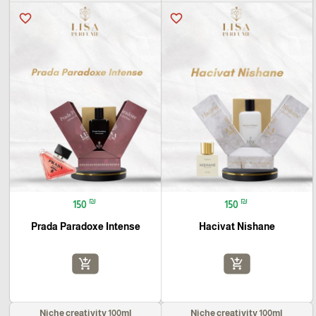
favorite_border
favorite_border
₪
₪
150
150
Prada Paradoxe Intense
Hacivat Nishane
add_shopping_cart
add_shopping_cart
Niche creativity 100ml
Niche creativity 100ml