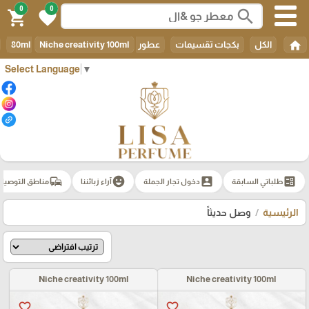
0
0
search
shopping_cart
favorite
home
الكل
بكجات تقسيمات
عطور 80ml
Niche creativity 100ml
Select Language
▼
commute
emoji_emotions
account_box
ballot
طلباتي السابقة
دخول تجار الجملة
آراء زبائننا
مناطق التوصيل
الرئيسية
وصل حديثاً
Niche creativity 100ml
Niche creativity 100ml
favorite_border
favorite_border