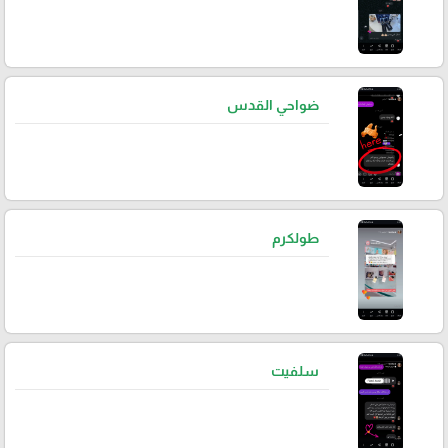
ضواحي القدس
طولكرم
سلفيت