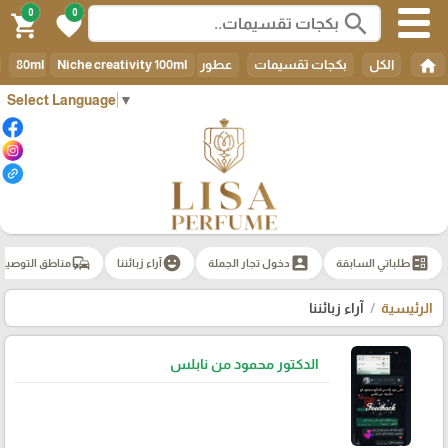
0
0
search
shopping_cart
favorite
home
الكل
بكجات تقسيمات
عطور 80ml
Niche creativity 100ml
Select Language
▼
commute
emoji_emotions
account_box
ballot
طلباتي السابقة
دخول تجار الجملة
آراء زبائننا
مناطق التوصيل
الرئيسية
آراء زبائننا
الدكتور محمود من نابلس