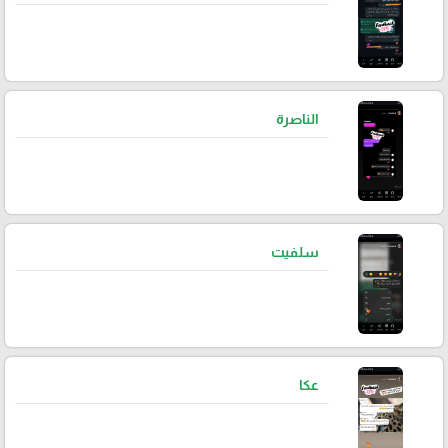
الناصرة
سلفيت
عكا