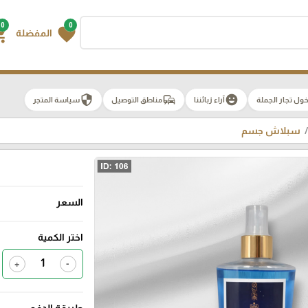
0
0
g_cart
favorite
المفضلة
security
commute
emoji_emotions
ول تجار الجملة
آراء زبائننا
مناطق التوصيل
سياسة المتجر
سبلاش جسم
السعر
اختر الكمية
+
-
طريقة الدفع