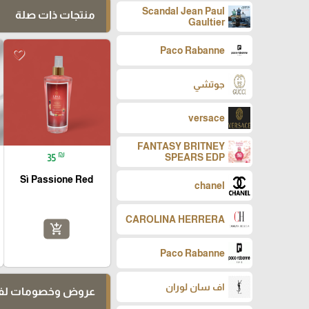
Scandal Jean Paul
منتجات ذات صلة
Gaultier
Paco Rabanne
favorite_border
جوتشي
versace
FANTASY BRITNEY
₪
SPEARS EDP
35
Sì Passione Red
chanel
CAROLINA HERRERA
add_shopping_cart
Paco Rabanne
اف سان لوران
عروض وخصومات لفت