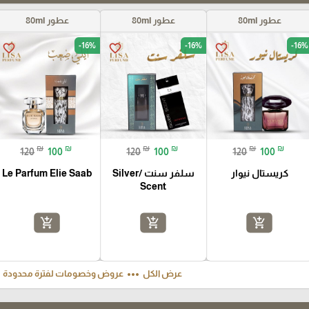
عطور 80ml
عطور 80ml
عطور 80ml
-16%
-16%
-16%
favorite_border
favorite_border
favorite_border
₪
₪
₪
₪
₪
₪
120
100
120
100
120
100
كريستال نيوار
سلفر سنت /Silver
Le Parfum Elie Saab
Scent
add_shopping_cart
add_shopping_cart
add_shopping_cart
ft
more_horiz
عرض الكل
عروض وخصومات لفترة محدودة