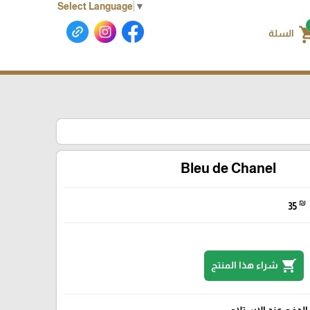
Select Language
▼
shoppin
السلة
Bleu de Chanel
₪
35
shopping_cart
شراء هذا المنتج
الدفع عند الإستلام