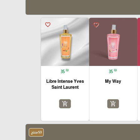
favorite_border
favorite_border
₪
₪
35
35
Libre Intense Yves
My Way
Saint Laurent
add_shopping_cart
add_shopping_cart
53 منتج