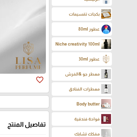
بكجات تقسيمات
عطور 80ml
Niche creativity 100ml
عطور 30ml
معطر جو &الفرش
favorite_border
معطرات الفنادق
Body butter
فواحة فندقية
تفاصيل المنتج
مفكك تشابك