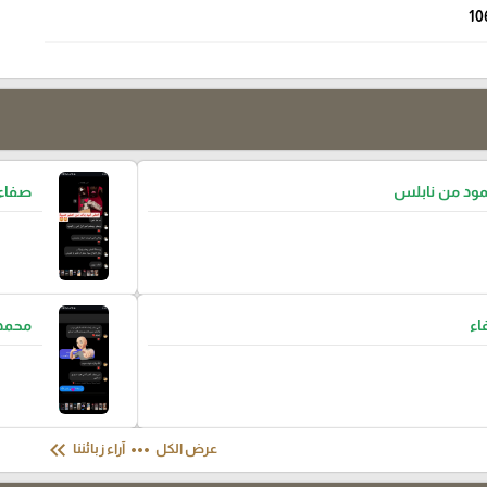
10
مود من نابلس
صفاء
اء
محمد 
keyboard_double_arrow_left
more_horiz
عرض الكل
آراء زبائننا