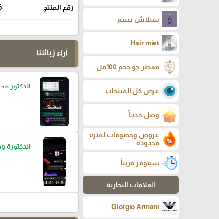
رقم المنتج
6
سبلاش جسم
Hair mist
آراء زبائننا
معطر جو حجم 100مل
الدكتور مح
عرض كل المنتجات
وصل حديثاً
عروض وخصومات لفترة
محدودة
الدكتورة وف
سيتوفر قريباً
العلامات التجارية
Giorgio Armani