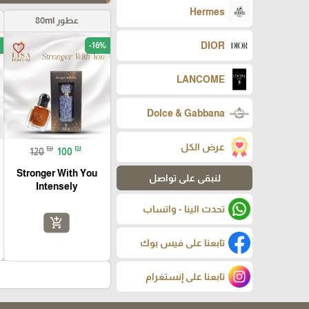
Hermes
عطور 80ml
DIOR
-16%
favorite_border
LANCOME
Dolce & Gabbana
عرض الكل
₪
₪
120
100
Stronger With You
لنبقى على تواصل
Intensely
تحدث الينا - واتساب
add_shopping_cart
تابعنا على فيس بوك
تابعنا على إنستغرام