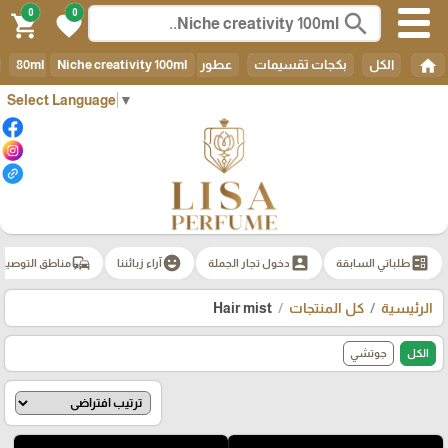
0
0
search
shopping_cart
favorite
home
الكل
بكجات تقسيمات
عطور 80ml
Niche creativity 100ml
Select Language
▼
commute
emoji_emotions
account_box
ballot
طلباتي السابقة
دخول تجار الجملة
آراء زبائننا
مناطق التوصيل
الرئيسية
كل المنتجات
Hair mist
الكل
جوتشي