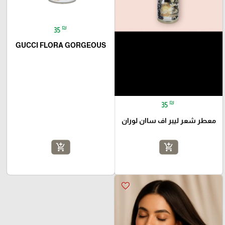
₪
35
GUCCI FLORA GORGEOUS
₪
35
معطر شعر ليبر اف ساان لوران
add_shopping_cart
add_shopping_cart
favorite_border