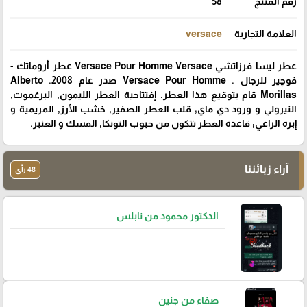
رقم المنتج
58
العلامة التجارية
versace
عطر ليسا فرزاتشي Versace Pour Homme Versace عطر أروماتك -
فوچير للرجال . Versace Pour Homme صدر عام 2008. Alberto
Morillas قام بتوقيع هذا العطر. إفتتاحية العطر الليمون, البرغموت,
النيرولي و ورود دي ماي; قلب العطر الصفير, خشب الأرز, المريمية و
إبره الراعي; قاعدة العطر تتكون من حبوب التونكا, المسك و العنبر.
آراء زبائننا
48 رأي
الدكتور محمود من نابلس
صفاء من جنين