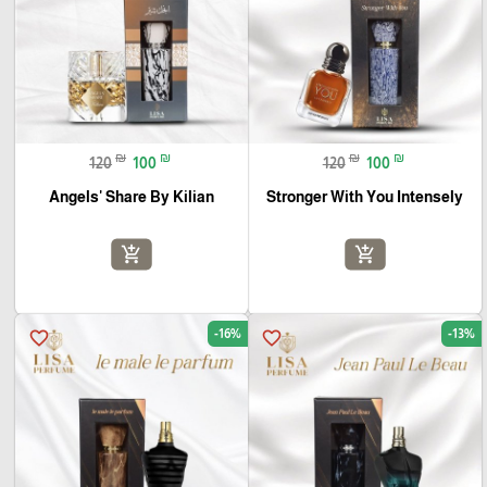
₪
₪
₪
₪
120
100
120
100
Angels' Share By Kilian
Stronger With You Intensely
add_shopping_cart
add_shopping_cart
-16%
-13%
favorite_border
favorite_border