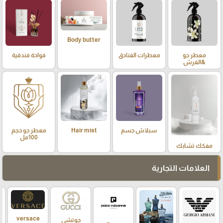
Body butter
معطر جو
معطرات الفنادق
فواحة فندقية
&الفرش
سبلاش جسم
Hair mist
معطر جو حجم
100مل
مفكك تشابك
العلامات التجارية
versace
جوتشي