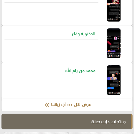
الدكتورة وفاء
محمد من رام الله
keyboard_double_arrow_left
more_horiz
عرض الكل
آراء زبائننا
منتجات ذات صلة