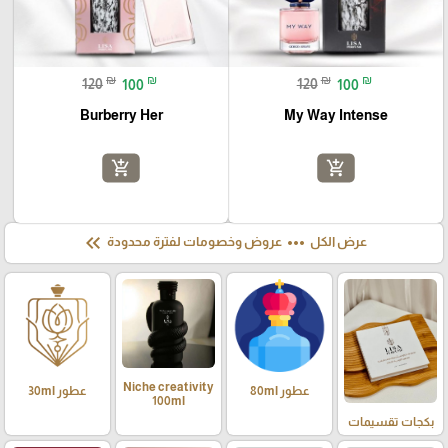
₪
₪
₪
₪
120
100
120
100
Burberry Her
My Way Intense
add_shopping_cart
add_shopping_cart
keyboard_double_arrow_left
more_horiz
عرض الكل
عروض وخصومات لفترة محدودة
Niche creativity
عطور 80ml
عطور 30ml
100ml
بكجات تقسيمات