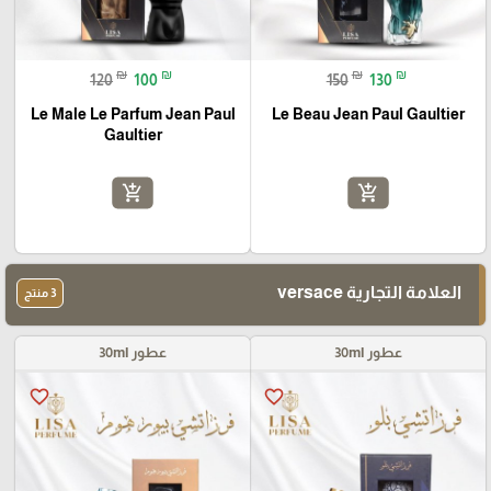
₪
₪
₪
₪
120
100
150
130
Le Male Le Parfum Jean Paul
Le Beau Jean Paul Gaultier
Gaultier
add_shopping_cart
add_shopping_cart
العلامة التجارية versace
3 منتج
عطور 30ml
عطور 30ml
favorite_border
favorite_border