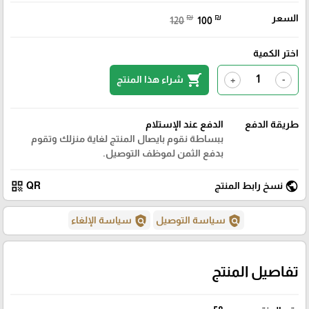
السعر
₪
₪
120
100
اختر الكمية
shopping_cart
شراء هذا المنتج
+
-
طريقة الدفع
الدفع عند الإستلام
ببساطة نقوم بايصال المنتج لغاية منزلك وتقوم
بدفع الثمن لموظف التوصيل.
qr_code
public
نسخ رابط المنتج
QR
policy
policy
سياسة التوصيل
سياسة الإلغاء
تفاصيل المنتج