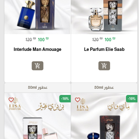
₪
₪
₪
₪
120
100
120
100
Interlude Man Amouage
Le Parfum Elie Saab
add_shopping_cart
add_shopping_cart
عطور 80ml
عطور 80ml
-16%
-16%
favorite_border
favorite_border