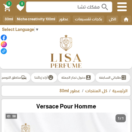
0
0
search
shopping_cart
favorite
home
الكل
بكجات تقسيمات
عطور 80ml
Niche creativity 100ml
Select Language
▼
commute
emoji_emotions
account_box
ballot
طلباتي السابقة
دخول تجار الجملة
آراء زبائننا
مناطق التوصيل
الرئيسية
كل المنتجات
عطور 80ml
Versace Pour Homme
1 / 1