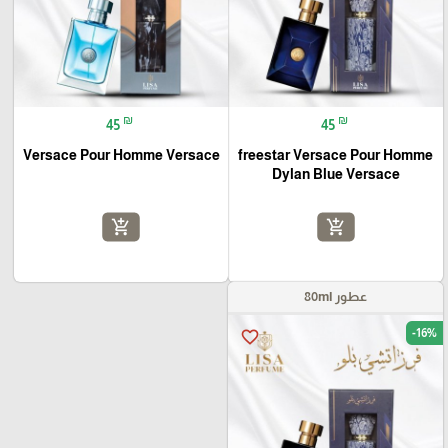
₪
₪
45
45
Versace Pour Homme Versace
freestar Versace Pour Homme
Dylan Blue Versace
add_shopping_cart
add_shopping_cart
عطور 80ml
-16%
favorite_border