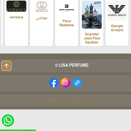
versace
جوتشي
Paco
Rabanne
Giorgio
Armani
Scandal
Jean Paul
Gaultier
arrow_upward
LISA PERFUME ©
برمجة وتطوير شركة ديجيتال لايف