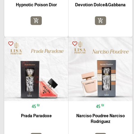
Hypnotic Poison Dior
Devotion Dolce&Gabbana
add_shopping_cart
add_shopping_cart
favorite_border
favorite_border
₪
₪
45
45
Prada Paradoxe
Narciso Poudree Narciso
Rodriguez