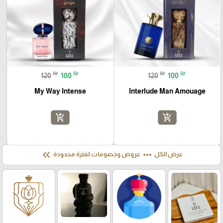
₪
₪
₪
₪
120
100
120
100
My Way Intense
Interlude Man Amouage
add_shopping_cart
add_shopping_cart
keyboard_double_arrow_left
more_horiz
عرض الكل
عروض وخصومات لفترة محدودة