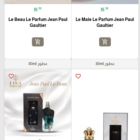
₪
₪
35
35
Le Beau Le Parfum Jean Paul
Le Male Le Parfum Jean Paul
Gaultier
Gaultier
add_shopping_cart
add_shopping_cart
عطور 30ml
عطور 30ml
favorite_border
favorite_border