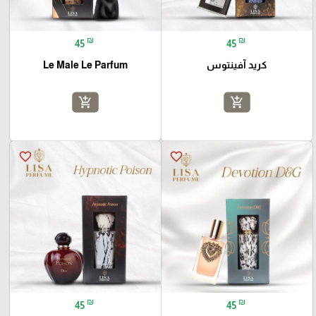
₪
₪
45
45
كريد آفينتوس
Le Male Le Parfum
add_shopping_cart
add_shopping_cart
favorite_border
favorite_border
₪
₪
45
45