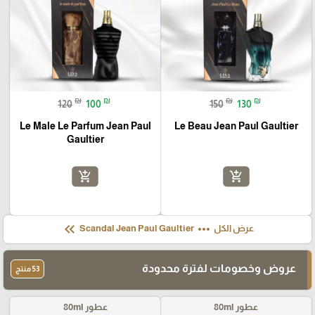
₪
₪
₪
₪
120
100
150
130
Le Male Le Parfum Jean Paul
Le Beau Jean Paul Gaultier
Gaultier
add_shopping_cart
add_shopping_cart
keyboard_double_arrow_left
more_horiz
عرض الكل
Scandal Jean Paul Gaultier
عروض وخصومات لفترة محدودة
53 منتج
عطور 80ml
عطور 80ml