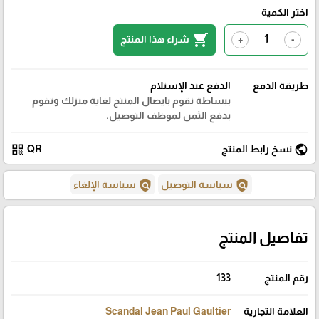
اختر الكمية
shopping_cart
شراء هذا المنتج
+
-
طريقة الدفع
الدفع عند الإستلام
ببساطة نقوم بايصال المنتج لغاية منزلك وتقوم
بدفع الثمن لموظف التوصيل.
qr_code
public
نسخ رابط المنتج
QR
policy
policy
سياسة التوصيل
سياسة الإلغاء
تفاصيل المنتج
رقم المنتج
133
العلامة التجارية
Scandal Jean Paul Gaultier