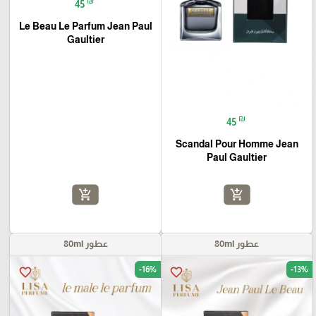
₪
45
Le Beau Le Parfum Jean Paul
Gaultier
₪
45
Scandal Pour Homme Jean
Paul Gaultier
add_shopping_cart
add_shopping_cart
عطور 80ml
عطور 80ml
-16%
-13%
favorite_border
favorite_border