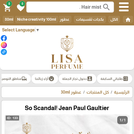
0
0
search
shopping_cart
favorite
home
الكل
بكجات تقسيمات
عطور 80ml
Niche creativity 100ml
Select Language
▼
commute
emoji_emotions
account_box
ballot
طلباتي السابقة
دخول تجار الجملة
آراء زبائننا
مناطق التوصيل
الرئيسية
كل المنتجات
عطور 30ml
So Scandal! Jean Paul Gaultier
1 / 1