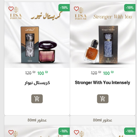
-16%
-16%
favorite_border
favorite_border
₪
₪
₪
₪
120
100
120
100
Stronger With You Intensely
كريستال نيوار
add_shopping_cart
add_shopping_cart
عطور 80ml
عطور 80ml
-16%
-16%
favorite_border
favorite_border