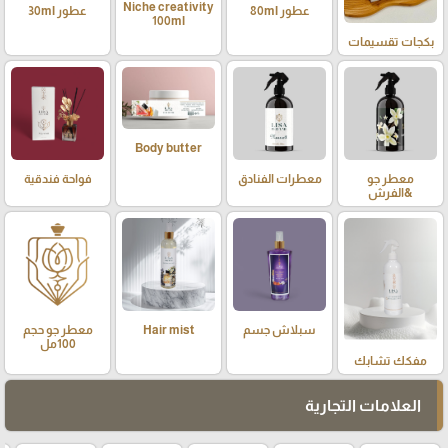
Niche creativity
عطور 80ml
عطور 30ml
100ml
بكجات تقسيمات
Body butter
معطر جو
معطرات الفنادق
فواحة فندقية
&الفرش
سبلاش جسم
Hair mist
معطر جو حجم
100مل
مفكك تشابك
العلامات التجارية