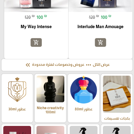
₪
₪
₪
₪
120
100
120
100
My Way Intense
Interlude Man Amouage
add_shopping_cart
add_shopping_cart
keyboard_double_arrow_left
more_horiz
عرض الكل
عروض وخصومات لفترة محدودة
Niche creativity
عطور 80ml
عطور 30ml
100ml
بكجات تقسيمات