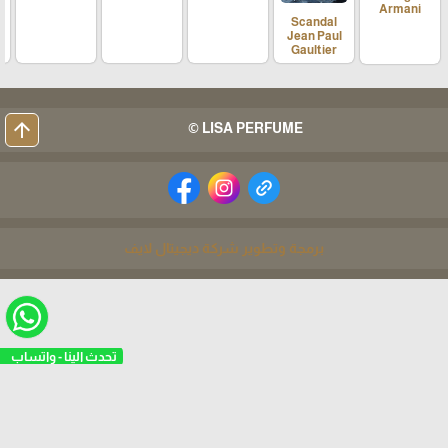
Armani
Scandal
Jean Paul
Gaultier
arrow_upward
LISA PERFUME ©
برمجة وتطوير شركة ديجيتال لايف
تحدث الينا - واتساب