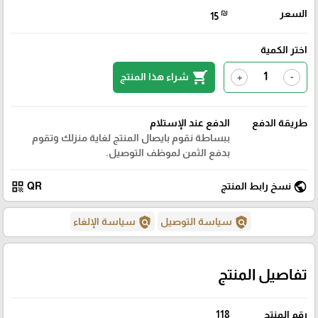
السعر
₪
15
اختر الكمية
shopping_cart
شراء هذا المنتج
+
-
طريقة الدفع
الدفع عند الإستلام
ببساطة نقوم بايصال المنتج لغاية منزلك وتقوم
بدفع الثمن لموظف التوصيل.
qr_code
public
نسخ رابط المنتج
QR
policy
policy
سياسة التوصيل
سياسة الإلغاء
تفاصيل المنتج
رقم المنتج
118