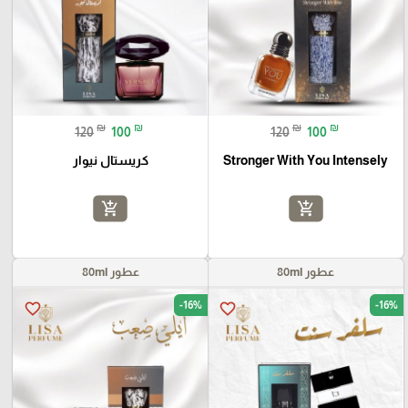
₪
₪
₪
₪
120
100
120
100
Stronger With You Intensely
كريستال نيوار
add_shopping_cart
add_shopping_cart
عطور 80ml
عطور 80ml
-16%
-16%
favorite_border
favorite_border