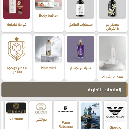
Body butter
معطر جو
معطرات الفنادق
فواحة فندقية
&الفرش
سبلاش جسم
Hair mist
معطر جو حجم
100مل
مفكك تشابك
العلامات التجارية
versace
جوتشي
Paco
Rabanne
Giorgio